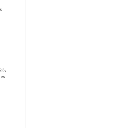
s
23,
les