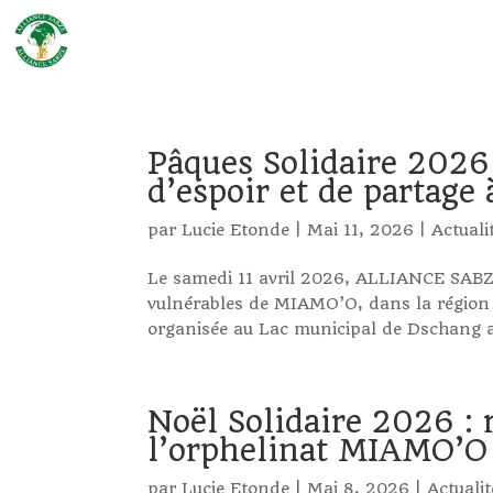
Pâques Solidaire 202
d’espoir et de partag
par
Lucie Etonde
|
Mai 11, 2026
|
Actuali
Le samedi 11 avril 2026, ALLIANCE SABZ
vulnérables de MIAMO’O, dans la région 
organisée au Lac municipal de Dschang au
Noël Solidaire 2026 : 
l’orphelinat MIAMO’O
par
Lucie Etonde
|
Mai 8, 2026
|
Actualit