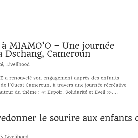
6 à MIAMO’O – Une journée
e à Dschang, Cameroun
té
,
Livelihood
E a renouvelé son engagement auprès des enfants
de l’Ouest Cameroun, à travers une journée récréative
tour du thème : « Espoir, Solidarité et Éveil »....
redonner le sourire aux enfants 
é
,
Livelihood