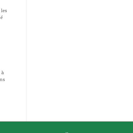
 les
né
 à
ans