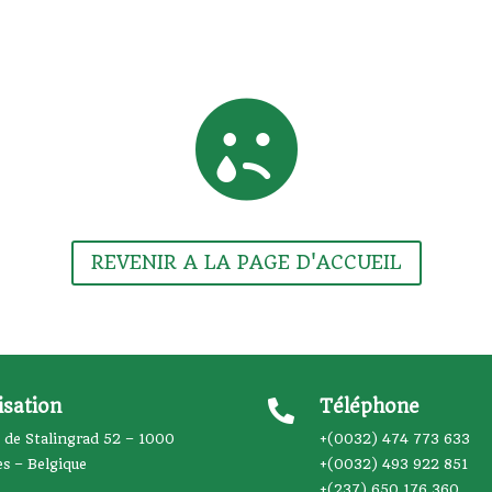
PAGE NON DISPONIBLE

REVENIR A LA PAGE D'ACCUEIL
isation
Téléphone

 de Stalingrad 52 – 1000
+(0032) 474 773 633
es – Belgique
+(0032) 493 922 851
+(237) 650 176 360