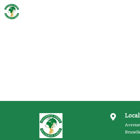
Local

Avenue
Bruxell