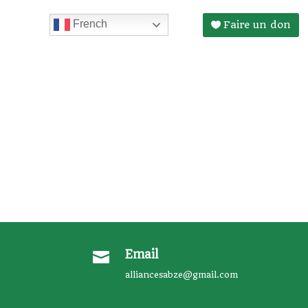
French
Faire un don
Email

alliancesabze@gmail.com