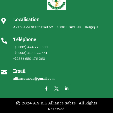
Localisation

Avenue de Stalingrad 52 – 1000 Bruxelles – Belgique
Téléphone

+(0032) 474 773 633
+(0032) 493 922 851
+(237) 650 176 360
Email

alliancesabze@gmail.com
© 2024 A.S.B.L Alliance Sabze- All Rights
Reserved