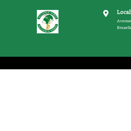
Local

Avenue
Bruxell